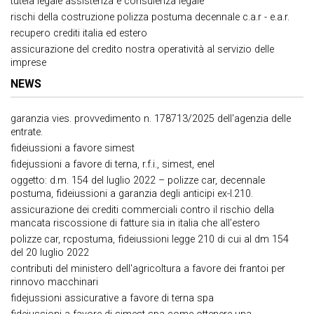
tutela legale assistenza e consulenza legale
rischi della costruzione polizza postuma decennale c.a.r - e.a.r.
recupero crediti italia ed estero
assicurazione del credito nostra operatività al servizio delle
imprese
NEWS
garanzia vies. provvedimento n. 178713/2025 dell'agenzia delle
entrate.
fideiussioni a favore simest
fidejussioni a favore di terna, r.f.i., simest, enel
oggetto: d.m. 154 del luglio 2022 – polizze car, decennale
postuma, fideiussioni a garanzia degli anticipi ex-l.210.
assicurazione dei crediti commerciali contro il rischio della
mancata riscossione di fatture sia in italia che all’estero
polizze car, rcpostuma, fideiussioni legge 210 di cui al dm 154
del 20 luglio 2022
contributi del ministero dell'agricoltura a favore dei frantoi per
rinnovo macchinari
fidejussioni assicurative a favore di terna spa